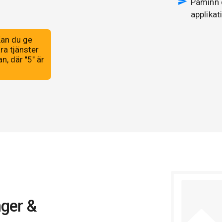
Påminn 
applikat
nger &