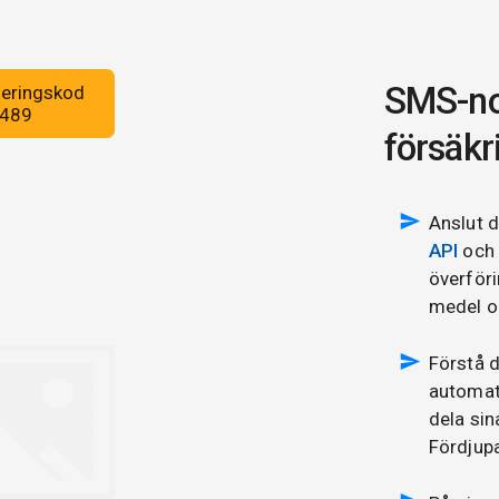
SMS-not
försäkr
Anslut d
API
och 
överför
medel o
Förstå d
automat
dela sin
Fördjupa