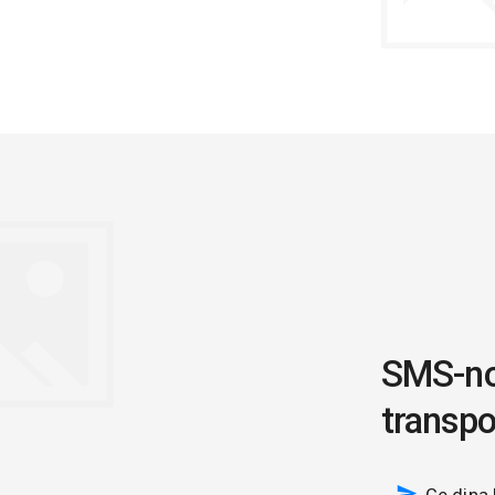
SMS-not
transpo
Ge dina 