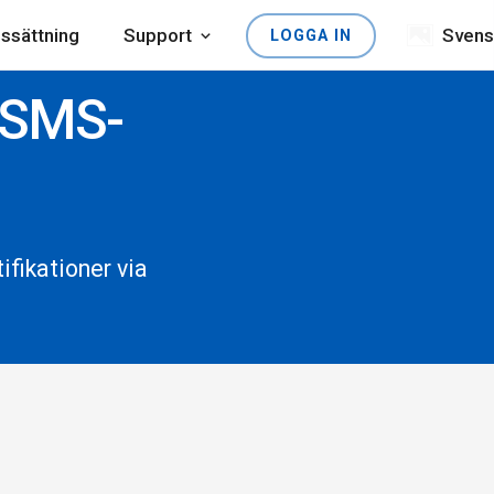
issättning
Support
Svens
LOGGA IN
 SMS-
fikationer via