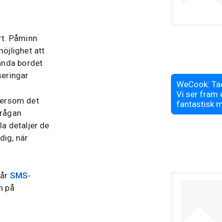
rt. Påminn
öjlighet att
ända bordet
seringar
ftersom det
frågan
a detaljer de
dig, när
vår
SMS-
n på