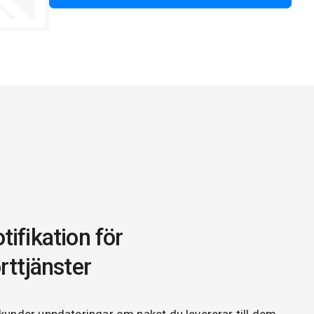
ifikation för
rttjänster
kunder uppdateringar om paket du levererar till dem.