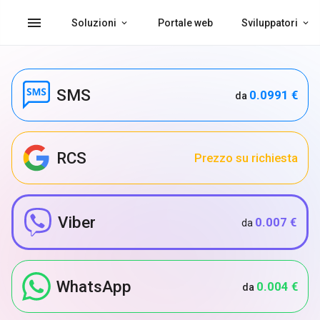
menu
Soluzioni
Portale web
Sviluppatori
SMS
0.0991 €
da
RCS
Prezzo su richiesta
Viber
0.007 €
da
WhatsApp
0.004 €
da