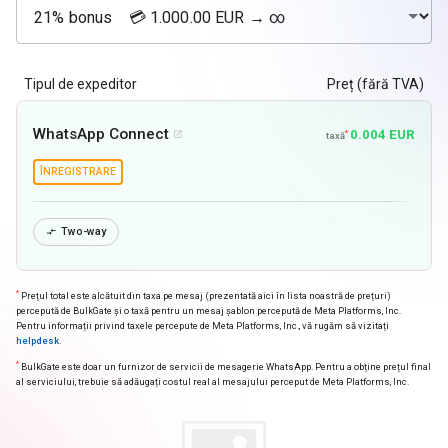
Tipul de expeditor
Preț (fără TVA)
WhatsApp Connect
0.004 EUR
*

taxă
ÎNREGISTRARE
Two-way

*
Prețul total este alcătuit din taxa pe mesaj (prezentată aici în lista noastră de prețuri)
percepută de BulkGate și o taxă pentru un mesaj șablon percepută de Meta Platforms, Inc.
Pentru informații privind taxele percepute de Meta Platforms, Inc., vă rugăm să vizitați
helpdesk
.
*
BulkGate este doar un furnizor de servicii de mesagerie WhatsApp. Pentru a obține prețul final
al serviciului, trebuie să adăugați costul real al mesajului perceput de Meta Platforms, Inc.