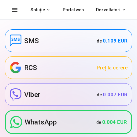
menu
Soluție
Portal web
Dezvoltatori
SMS
0.109 EUR
de
RCS
Preț la cerere
Viber
0.007 EUR
de
WhatsApp
0.004 EUR
de