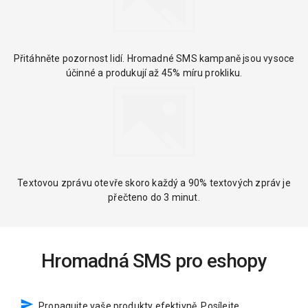
Přitáhněte pozornost lidí. Hromadné SMS kampaně jsou vysoce
účinné a produkují až 45% míru prokliku.
Textovou zprávu otevře skoro každý a 90% textových zpráv je
přečteno do 3 minut.
Hromadná SMS pro eshopy
Propagujte vaše produkty efektivně. Posílejte