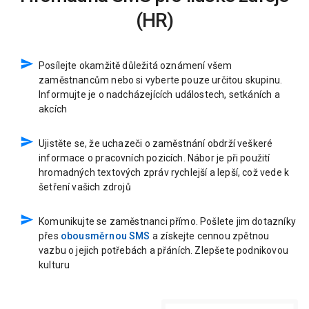
(HR)
Posílejte okamžitě důležitá oznámení všem
zaměstnancům nebo si vyberte pouze určitou skupinu.
Informujte je o nadcházejících událostech, setkáních a
akcích
Ujistěte se, že uchazeči o zaměstnání obdrží veškeré
informace o pracovních pozicích. Nábor je při použití
hromadných textových zpráv rychlejší a lepší, což vede k
šetření vašich zdrojů
Komunikujte se zaměstnanci přímo. Pošlete jim dotazníky
přes
obousměrnou SMS
a získejte cennou zpětnou
vazbu o jejich potřebách a přáních. Zlepšete podnikovou
kulturu