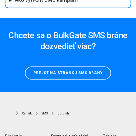
Chcete sa o BulkGate SMS bráne
dozvedieť viac?
PREJSŤ NA STRÁNKU SMS BRÁNY
Cenník
SMS
Burundi