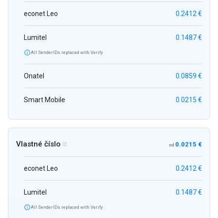
econet Leo
0.2412 €
Lumitel
0.1487 €

All SenderIDs replaced with Verify
Onatel
0.0859 €
Smart Mobile
0.0215 €
Vlastné číslo
0.0215 €

od
econet Leo
0.2412 €
Lumitel
0.1487 €

All SenderIDs replaced with Verify