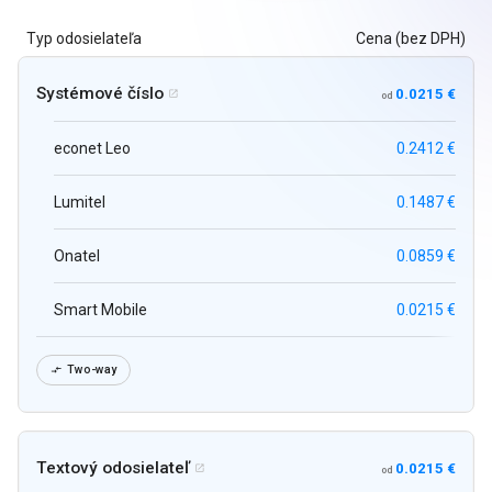
Typ odosielateľa
Cena (bez DPH)
Systémové číslo
0.0215 €

od
econet Leo
0.2412 €
Lumitel
0.1487 €
Onatel
0.0859 €
Smart Mobile
0.0215 €
Two-way

Textový odosielateľ
0.0215 €

od