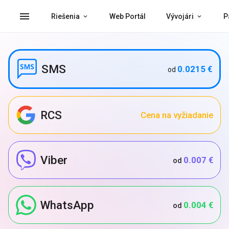
menu
Riešenia
Web Portál
Vývojári
P
SMS
0.0215 €
od
RCS
Cena na vyžiadanie
Viber
0.007 €
od
WhatsApp
0.004 €
od