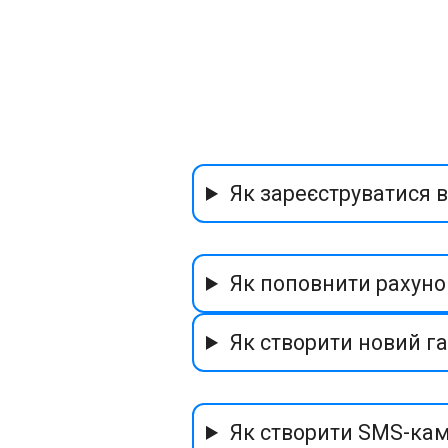
Як зареєструватися в
Як поповнити рахуно
Як створити новий г
Як створити SMS-ка