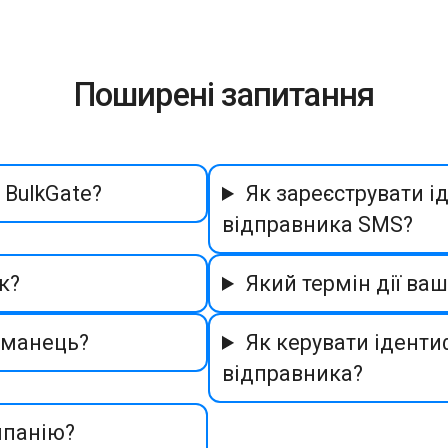
Поширені запитання
 BulkGate?
Як зареєструвати і
відправника SMS?
к?
Який термін дії ва
аманець?
Як керувати іденти
відправника?
мпанію?