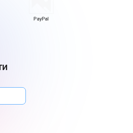
PayPal
ти