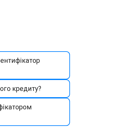
дентифікатор
шого кредиту?
фікатором