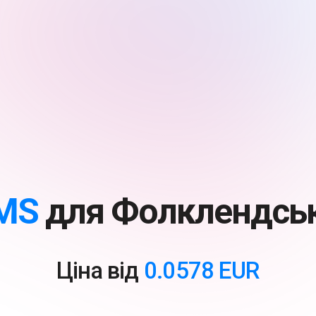
MS
для Фолклендськ
Ціна від
0.0578 EUR