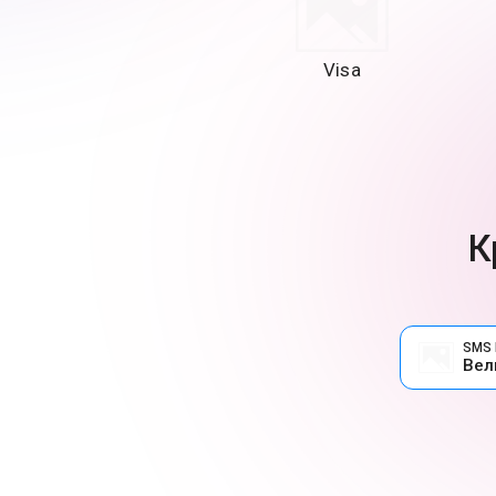
Visa
К
SMS 
Вел