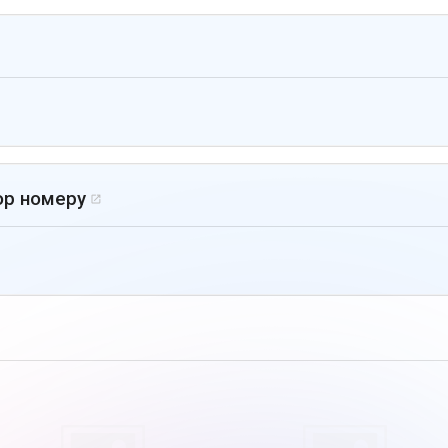
ор номеру
