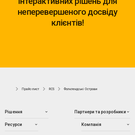
інтерактивних рішень для
неперевершеного досвіду
клієнтів!
Прайс-лист
RCS
Фолклендські Острови
Рішення
Партнери та розробники
Ресурси
Компанія