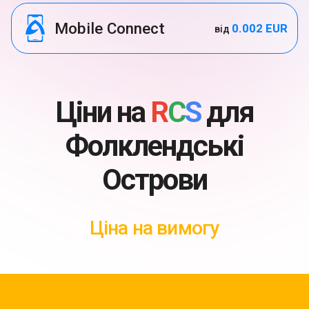
Mobile Connect
0.002 EUR
від
Ціни на
R
C
S
для
Фолклендські
Острови
Ціна на вимогу