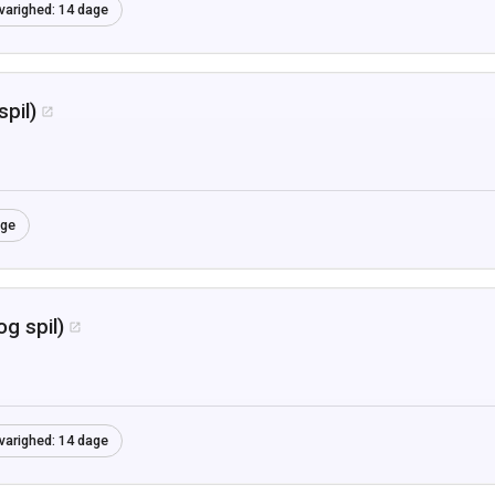
varighed:
14 dage
pil)

age
g spil)

varighed:
14 dage