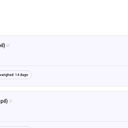
il)

varighed:
14 dage
pil)
