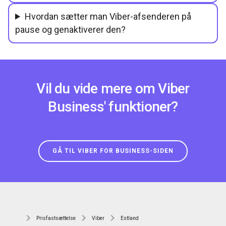
Hvordan sætter man Viber-afsenderen på
pause og genaktiverer den?
Vil du vide mere om Viber
Business' funktioner?
GÅ TIL VIBER FOR BUSINESS-SIDEN
Prisfastsættelse
Viber
Estland