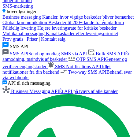
under dit brand
SMS-marketing
hovedløsninger
Business messaging
Kanaler, hvor vigtige beskeder bliver bemærket
Global kommunikation
Beskeder til 200+ lande fra én platform
Pålidelig levering
Højere leveringsrate for kritiske beskeder
Multikanal messaging
Kanalkaskader efter leveringsprioritet
Prøv gratis
|
Priser
|
Kontakt salg
SMS API
SMS API
Send og modtag SMS via API
Bulk SMS API
Én
anmodning, tusindvis af beskeder
OTP SMS API
Generer og
verificer engangskoder
SMS Notifications API
Udløs
notifikationer fra din backend
Two-way SMS API
Behandl svar
via webhooks
API til rich messaging
Business Messaging API
Ét API på tværs af alle kanaler