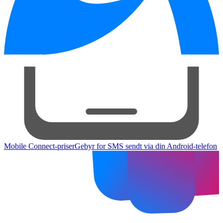
Mobile Connect-priser
Gebyr for SMS sendt via din Android-telefon