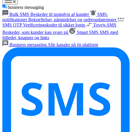
business messaging
Bulk SMS
Beskeder til tusindvis af kunder
SMS-
notifikationer
Bekræftelser, påmindelser og ordreopdateringer
SMS OTP
Verificeringskoder til sikker login
Tovejs-SMS
Beskeder, som kunder kan svare på
Smart SMS
SMS med
billeder, knapper og links
Business messaging
Alle kanaler på én platform