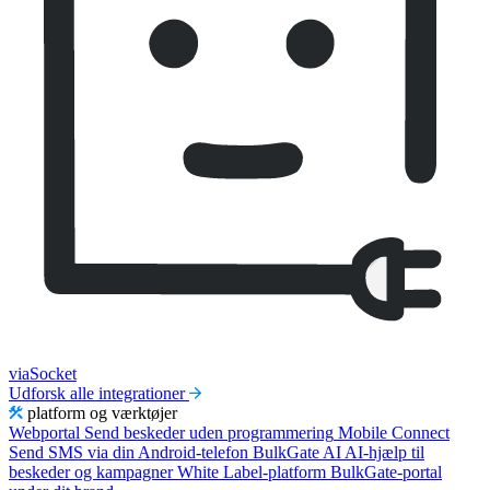
viaSocket
Udforsk alle integrationer
platform og værktøjer
Webportal
Send beskeder uden programmering
Mobile Connect
Send SMS via din Android-telefon
BulkGate AI
AI-hjælp til
beskeder og kampagner
White Label-platform
BulkGate-portal