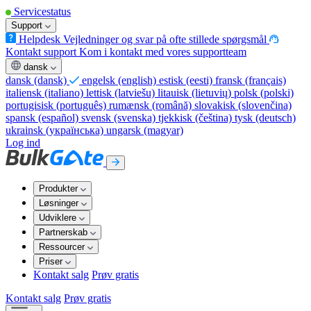
Servicestatus
Support
Helpdesk
Vejledninger og svar på ofte stillede spørgsmål
Kontakt support
Kom i kontakt med vores supportteam
dansk
dansk
(dansk)
engelsk
(english)
estisk
(eesti)
fransk
(français)
italiensk
(italiano)
lettisk
(latviešu)
litauisk
(lietuvių)
polsk
(polski)
portugisisk
(português)
rumænsk
(română)
slovakisk
(slovenčina)
spansk
(español)
svensk
(svenska)
tjekkisk
(čeština)
tysk
(deutsch)
ukrainsk
(українська)
ungarsk
(magyar)
Log ind
Produkter
Løsninger
Udviklere
Partnerskab
Ressourcer
Priser
Kontakt salg
Prøv gratis
Kontakt salg
Prøv gratis