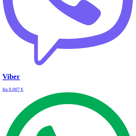
Viber
fra
0.007 €