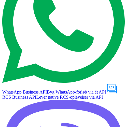
WhatsApp Business API
Byg WhatsApp-forløb via ét API
RCS Business API
Lever native RCS-oplevelser via API