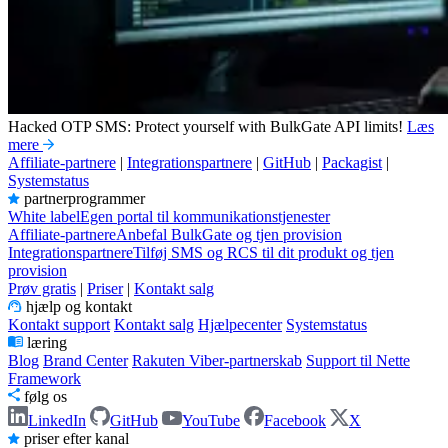
Hacked OTP SMS: Protect yourself with BulkGate API limits!
Læs
mere
Affiliate-partnere
|
Integrationspartnere
|
GitHub
|
Packagist
|
Systemstatus
partnerprogrammer
White label
Egen portal til kommunikationstjenester
Affiliate-partnere
Anbefal BulkGate og tjen provision
Integrationspartnere
Tilføj SMS og RCS til dit produkt og tjen
provision
Prøv gratis
|
Priser
|
Kontakt salg
hjælp og kontakt
Kontakt support
Kontakt salg
Hjælpecenter
Systemstatus
læring
Blog
Brand Center
Rakuten Viber-partnerskab
Support til Nette
Framework
følg os
LinkedIn
GitHub
YouTube
Facebook
X
priser efter kanal