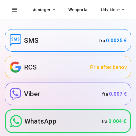
menu
Løsninger
Webportal
Udviklere
SMS
0.0025 €
fra
RCS
Pris efter behov
Viber
0.007 €
fra
WhatsApp
0.004 €
fra