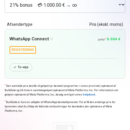
Afsendertype
Pris (ekskl. moms)
WhatsApp Connect
0.004 €
*

gebyr
REGISTRERING
To-vejs

*
Den samlede pris består af gebyret pr. besked (angivet her i vores prisliste) opkrævet af
BulkGate og 24-timers samtalegebyret opkrævet af Meta Platforms, Inc. For information om
gebyrer opkrævet af Meta Platforms, Inc., besøg venligst vores
helpdesk
.
*
BulkGate er kun en udbyder af WhatsApp-beskedtjenester. For at få den endelige pris for
tjenesten skal du tilføje de faktiske omkostninger for beskeden, der opkræves af Meta
Platforms, Inc.