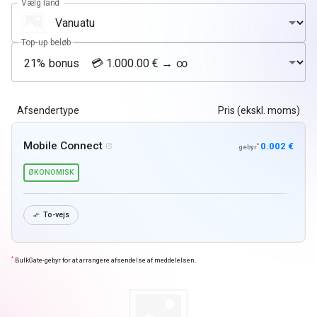
Vælg land
Top-up beløb
Afsendertype
Pris (ekskl. moms)
Mobile Connect
0.002 €
*

gebyr
ØKONOMISK
To-vejs

*
BulkGate-gebyr for at arrangere afsendelse af meddelelsen.