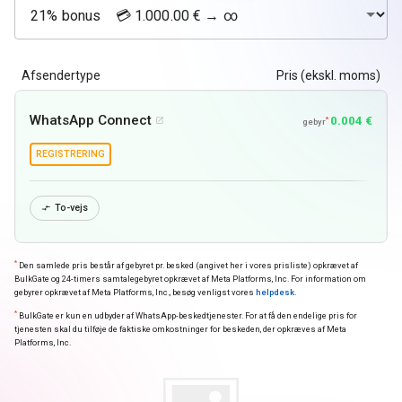
Afsendertype
Pris (ekskl. moms)
WhatsApp Connect
0.004 €
*

gebyr
REGISTRERING
To-vejs

*
Den samlede pris består af gebyret pr. besked (angivet her i vores prisliste) opkrævet af
BulkGate og 24-timers samtalegebyret opkrævet af Meta Platforms, Inc. For information om
gebyrer opkrævet af Meta Platforms, Inc., besøg venligst vores
helpdesk
.
*
BulkGate er kun en udbyder af WhatsApp-beskedtjenester. For at få den endelige pris for
tjenesten skal du tilføje de faktiske omkostninger for beskeden, der opkræves af Meta
Platforms, Inc.