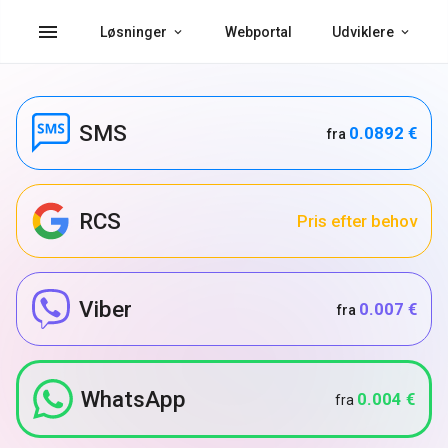
menu
Løsninger
Webportal
Udviklere
SMS
0.0892 €
fra
RCS
Pris efter behov
Viber
0.007 €
fra
WhatsApp
0.004 €
fra