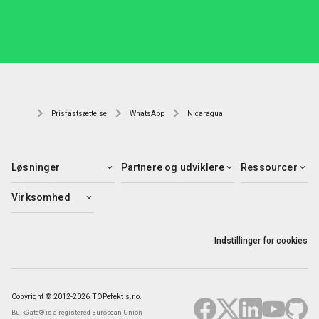
Prisfastsættelse
WhatsApp
Nicaragua
Løsninger
Partnere og udviklere
Ressourcer
Virksomhed
Indstillinger for cookies
Copyright © 2012-2026 TOPefekt s.r.o.
BulkGate® is a registered European Union