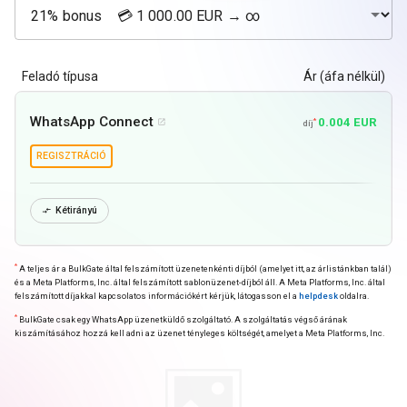
Feladó típusa
Ár (áfa nélkül)
WhatsApp Connect
0.004 EUR
*

díj
REGISZTRÁCIÓ
Kétirányú

*
A teljes ár a BulkGate által felszámított üzenetenkénti díjból (amelyet itt, az árlistánkban talál)
és a Meta Platforms, Inc. által felszámított sablonüzenet-díjból áll. A Meta Platforms, Inc. által
felszámított díjakkal kapcsolatos információkért kérjük, látogasson el a
helpdesk
oldalra.
*
BulkGate csak egy WhatsApp üzenetküldő szolgáltató. A szolgáltatás végső árának
kiszámításához hozzá kell adni az üzenet tényleges költségét, amelyet a Meta Platforms, Inc.