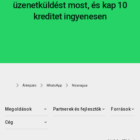
üzenetküldést most, és kap 10
kreditet ingyenesen
Árképzés
WhatsApp
Nicaragua
Megoldások
Partnerek és fejlesztők
Források
Cég