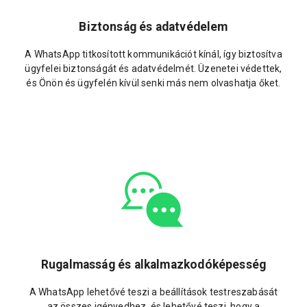
Biztonság és adatvédelem
A WhatsApp titkosított kommunikációt kínál, így biztosítva
ügyfelei biztonságát és adatvédelmét. Üzenetei védettek,
és Önön és ügyfelén kívül senki más nem olvashatja őket.
Rugalmasság és alkalmazkodóképesség
A WhatsApp lehetővé teszi a beállítások testreszabását
az összes igényedhez, és lehetővé teszi, hogy a