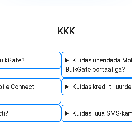
KKK
BulkGate?
Kuidas ühendada Mob
BulkGate portaaliga?
bile Connect
Kuidas krediiti juurd
ti?
Kuidas luua SMS-ka