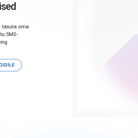
ised
e tasuta oma
atu SMS-
ning
OIDILE