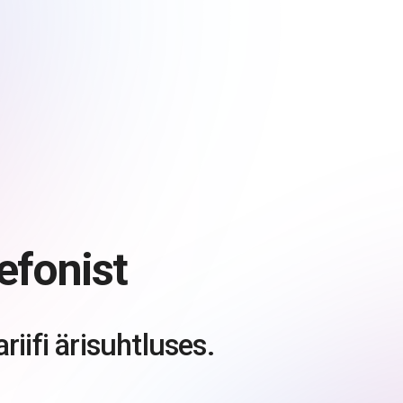
efonist
iifi ärisuhtluses.