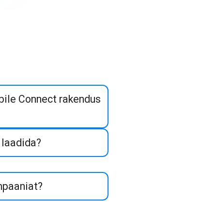
ile Connect rakendus
e laadida?
mpaaniat?