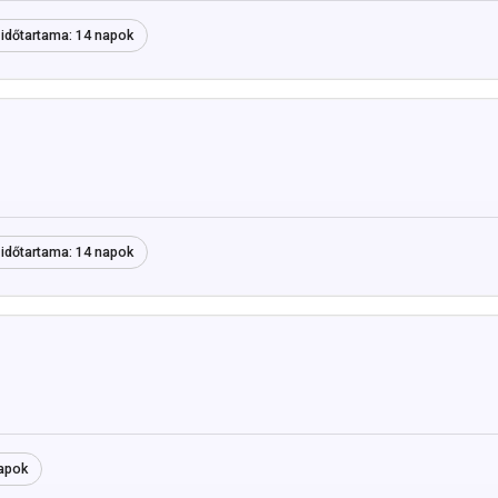
 időtartama:
14 napok
 időtartama:
14 napok
apok