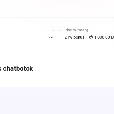
Feltöltési összeg
s chatbotok