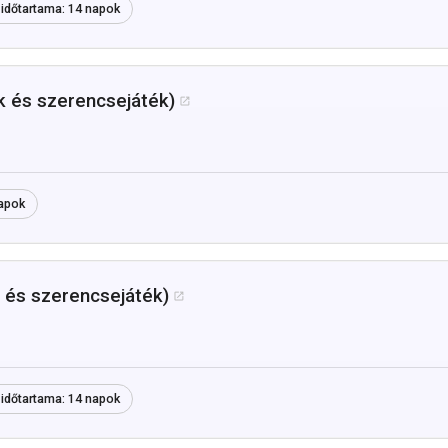
 időtartama:
14 napok
k és szerencsejáték)

apok
 és szerencsejáték)

 időtartama:
14 napok