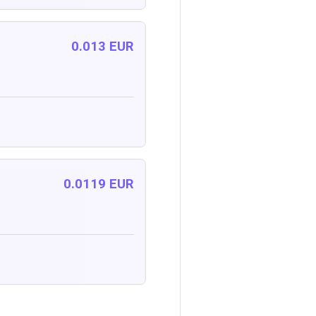
0.013 EUR
0.0119 EUR