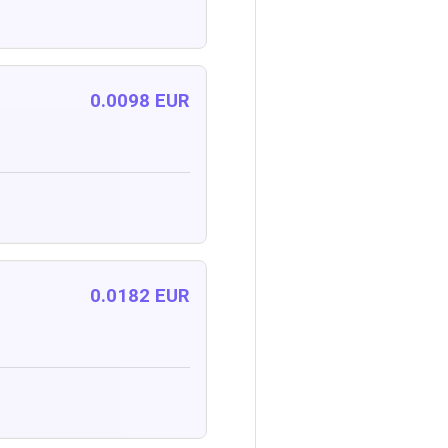
0.0098 EUR
0.0182 EUR