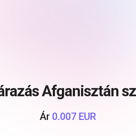
árazás Afganisztán s
Ár
0.007 EUR