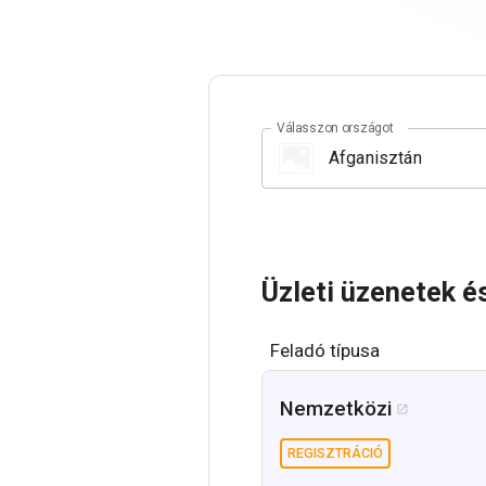
Válasszon országot
Üzleti üzenetek é
Feladó típusa
Nemzetközi

REGISZTRÁCIÓ