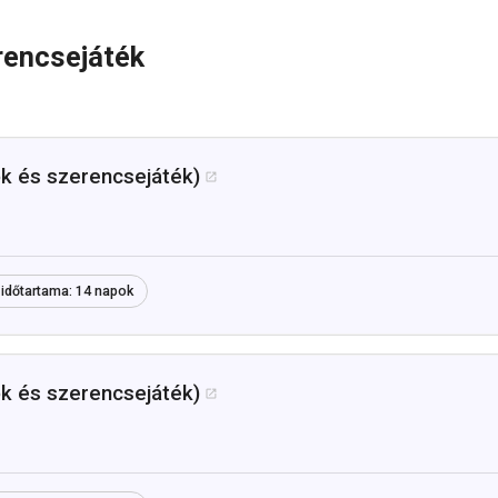
rencsejáték
k és szerencsejáték)

 időtartama:
14 napok
k és szerencsejáték)
