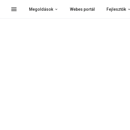
menu
Megoldások
Webes portál
Fejlesztők