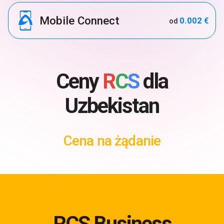
Mobile Connect
0.002 €
od
Ceny
R
C
S
dla
Uzbekistan
Cena na żądanie
RCS Business