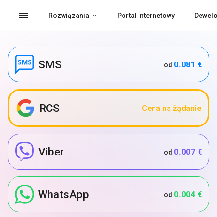
menu
Rozwiązania
Portal internetowy
Dewelo
SMS
0.081 €
od
RCS
Cena na żądanie
Viber
0.007 €
od
WhatsApp
0.004 €
od