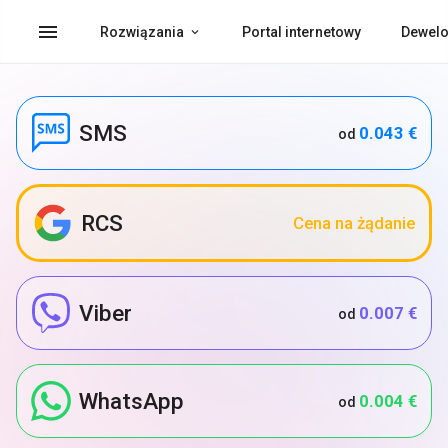
menu
Rozwiązania
Portal internetowy
Dewelo
SMS
0.043 €
od
RCS
Cena na żądanie
Viber
0.007 €
od
WhatsApp
0.004 €
od