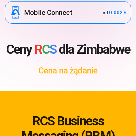
Mobile Connect
0.002 €
od
Ceny
R
C
S
dla Zimbabwe
Cena na żądanie
RCS Business
Messaging (RBM)