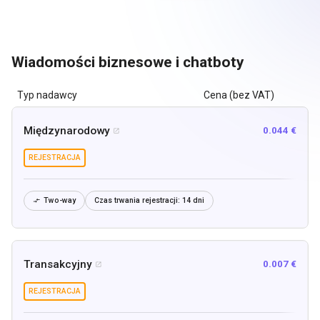
Wiadomości biznesowe i chatboty
Typ nadawcy
Cena (bez VAT)
Międzynarodowy
0.044 €

REJESTRACJA
Two-way
Czas trwania rejestracji:
14 dni

Transakcyjny
0.007 €

REJESTRACJA