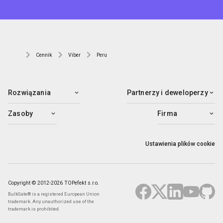
Cennik
Viber
Peru
Rozwiązania
Partnerzy i deweloperzy
Zasoby
Firma
Ustawienia plików cookie
Copyright © 2012-2026 TOPefekt s.r.o.
BulkGate® is a registered European Union
trademark. Any unauthorized use of the
trademark is prohibited.