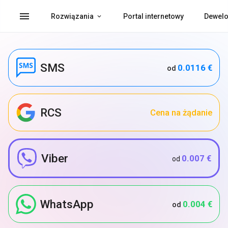
menu
Rozwiązania
Portal internetowy
Dewelo
SMS
0.0116 €
od
RCS
Cena na żądanie
Viber
0.007 €
od
WhatsApp
0.004 €
od