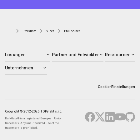
Preisliste
Viber
Philippinen
Lösungen
Partner und Entwickler
Ressourcen
Unternehmen
Cookie-Einstellungen
Copyright © 2012-2026 TOPefekt s.r.o.
BulkGate® is a registered European Union
trademark. Any unauthorized use of the
trademark is prohibited.