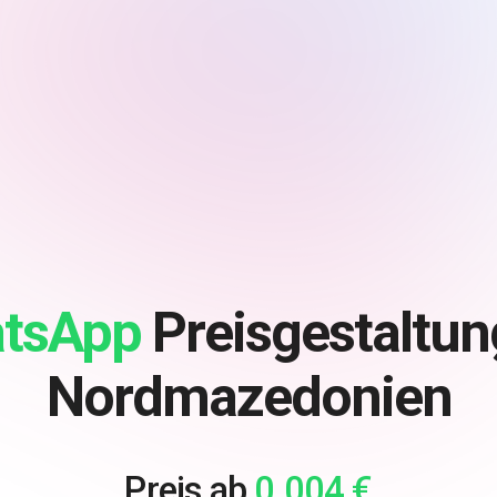
tsApp
Preisgestaltun
Nordmazedonien
Preis ab
0.004 €