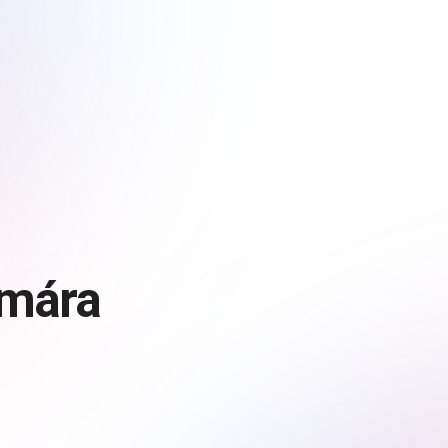
ámára