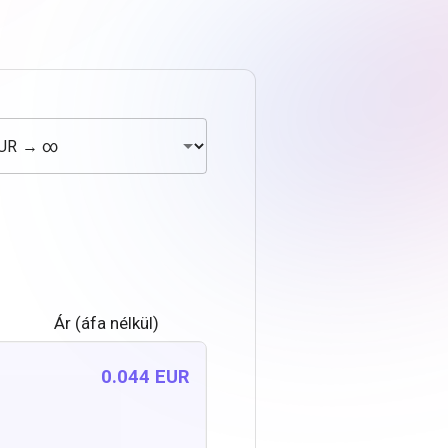
Ár (áfa nélkül)
0.044 EUR