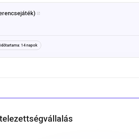
erencsejáték)

 időtartama:
14 napok
telezettségvállalás