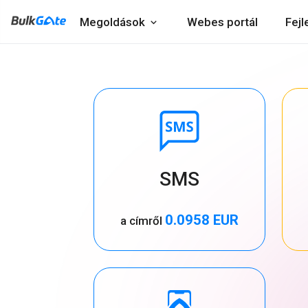
Megoldások
Webes portál
Fejl
SMS
0.0958 EUR
a címről