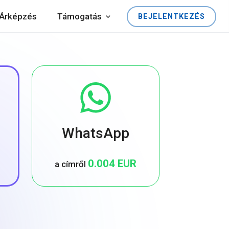
Árképzés
Támogatás
BEJELENTKEZÉS
WhatsApp
0.004 EUR
a címről