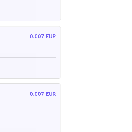
0.007 EUR
0.007 EUR