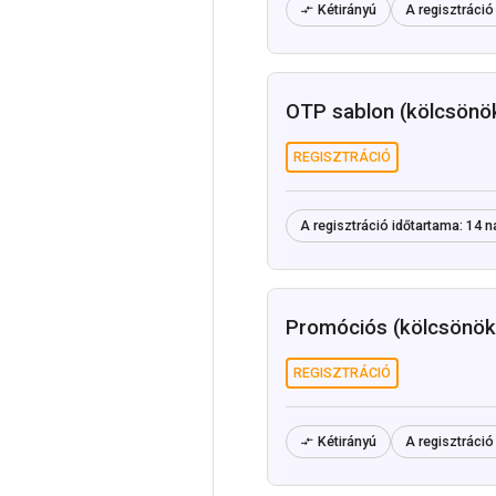
Kétirányú
A regisztráció

OTP sablon (kölcsönö
REGISZTRÁCIÓ
A regisztráció időtartama:
14 n
Promóciós (kölcsönök
REGISZTRÁCIÓ
Kétirányú
A regisztráció
