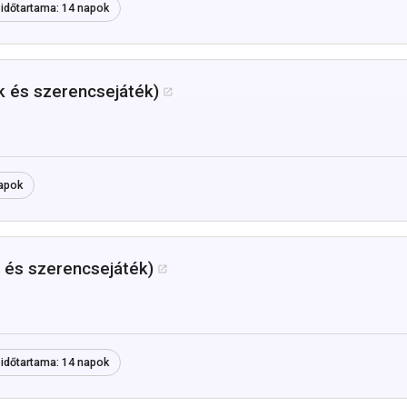
 időtartama:
14 napok
k és szerencsejáték)

apok
 és szerencsejáték)

 időtartama:
14 napok