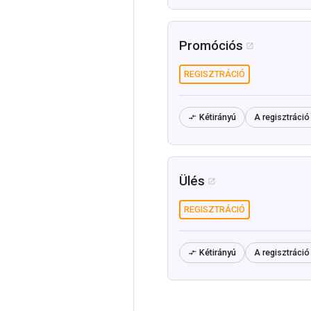
Promóciós

REGISZTRÁCIÓ
Kétirányú
A regisztráció

Ülés

REGISZTRÁCIÓ
Kétirányú
A regisztráció
