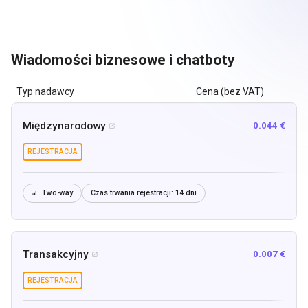
Wiadomości biznesowe i chatboty
Typ nadawcy
Cena (bez VAT)
Międzynarodowy
0.044 €

REJESTRACJA
Two-way
Czas trwania rejestracji:
14 dni

Transakcyjny
0.007 €

REJESTRACJA