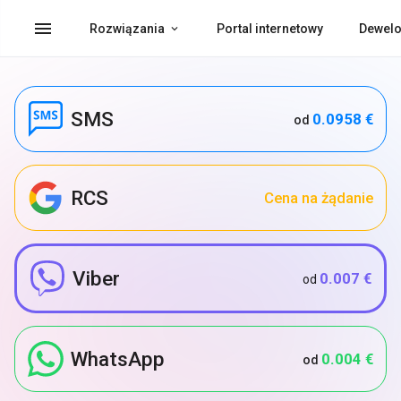
menu
Rozwiązania
Portal internetowy
Dewelo
SMS
0.0958 €
od
RCS
Cena na żądanie
Viber
0.007 €
od
WhatsApp
0.004 €
od