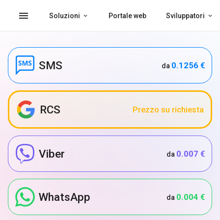
menu
Soluzioni
Portale web
Sviluppatori
SMS
0.1256 €
da
RCS
Prezzo su richiesta
Viber
0.007 €
da
WhatsApp
0.004 €
da