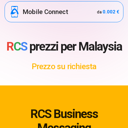
Mobile Connect
0.002 €
da
R
C
S
prezzi per Malaysia
Prezzo su richiesta
RCS Business
Messaging