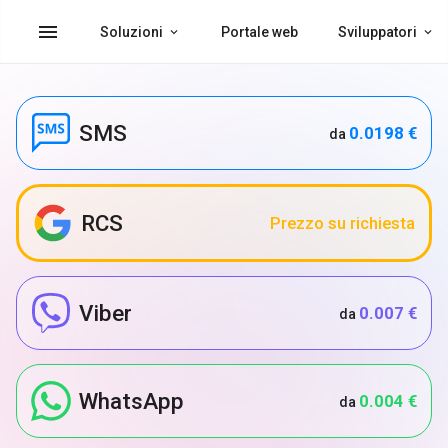
menu
Soluzioni
Portale web
Sviluppatori
SMS
0.0198 €
da
RCS
Prezzo su richiesta
Viber
0.007 €
da
WhatsApp
0.004 €
da