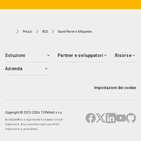
Prezzi
RCS
Saint-Pierre e Miquelon
Soluzioni
Partner e sviluppatori
Risorse
Azienda
Impostazioni dei cookie
Copyright © 2012-2026 TOPefekt s.r.o.
BulkGate® is a registered European Union
trademark. Any unauthorized use of the
trademark is prohibited.