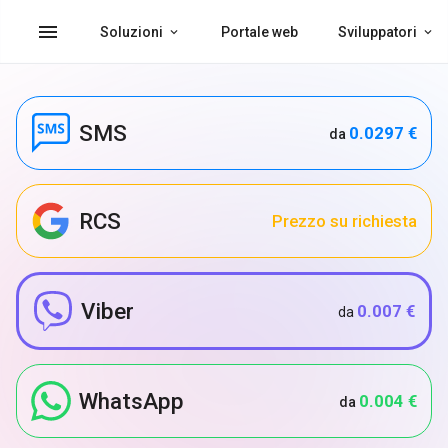
menu
Soluzioni
Portale web
Sviluppatori
SMS
0.0297 €
da
RCS
Prezzo su richiesta
Viber
0.007 €
da
WhatsApp
0.004 €
da