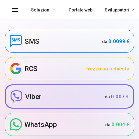
menu
Soluzioni
Portale web
Sviluppatori
SMS
0.0099 €
da
RCS
Prezzo su richiesta
Viber
0.007 €
da
WhatsApp
0.004 €
da