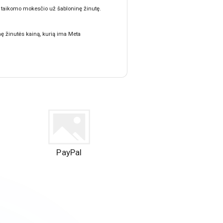
. taikomo mokesčio už šabloninę žinutę.
nę žinutės kainą, kurią ima Meta
PayPal