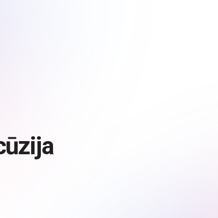
ūzija