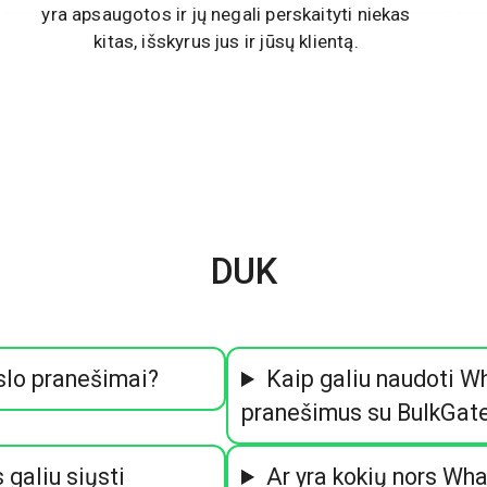
yra apsaugotos ir jų negali perskaityti niekas
kitas, išskyrus jus ir jūsų klientą.
DUK
lo pranešimai?
Kaip galiu naudoti W
pranešimus su BulkGat
 galiu siųsti
Ar yra kokių nors Wh