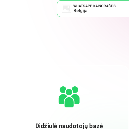
WHATSAPP KAINORAŠTIS
Belgija
Didžiulė naudotojų bazė