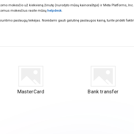
omo mokesčio už kiekvieną žinutę (nurodyto mūsų kainoraštyje) ir Meta Platforms, Inc
taikomus mokesčius rasite mūsų
helpdesk
.
ntimo paslaugų teikėjas. Norėdami gauti galutinę paslaugos kainą, turite pridėti fakti
MasterCard
Bank transfer