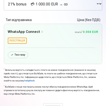
Тип відправника
Ціна (без ПДВ)
WhatsApp Connect
0.004 EUR
*

плата
РЕЄСТРАЦІЯ
Two-way

*
Загальна вартість складається з плати за кожне повідомлення (вказаної в нашому
прайс-листі), що стягується BulkGate, та плати за шаблон повідомлення, що стягується
Meta Platforms, Inc. Інформацію щодо плати, що стягується Meta Platforms, Inc., можна
знайти на нашому
helpdesk
.
*
BulkGate є лише постачальником послуг обміну повідомленнями WhatsApp. Щоб
отримати остаточну ціну за послугу, ви повинні додати фактичну вартість повідомлення,
яку стягує Meta Platforms, Inc.