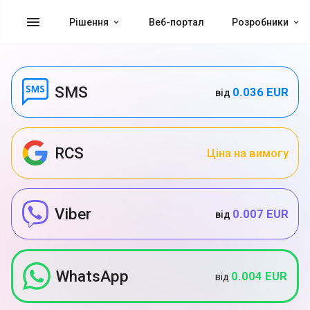
menu
Рішення
Веб-портал
Розробники
SMS
0.036 EUR
від
RCS
Ціна на вимогу
Viber
0.007 EUR
від
WhatsApp
0.004 EUR
від