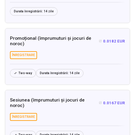
Durata înregistrării:
14 zile
Promoțional (împrumuturi și jocuri de
0.0182 EUR

noroc)
ÎNREGISTRARE
Two-way
Durata înregistrării:
14 zile

Sesiunea (împrumuturi și jocuri de
0.0167 EUR

noroc)
ÎNREGISTRARE
Two-way
Durata înregistrării:
14 zile
