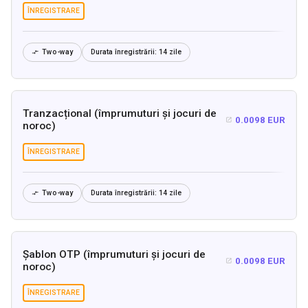
ÎNREGISTRARE
Two-way
Durata înregistrării:
14 zile

Tranzacțional (împrumuturi și jocuri de
0.0098 EUR

noroc)
ÎNREGISTRARE
Two-way
Durata înregistrării:
14 zile

Șablon OTP (împrumuturi și jocuri de
0.0098 EUR

noroc)
ÎNREGISTRARE