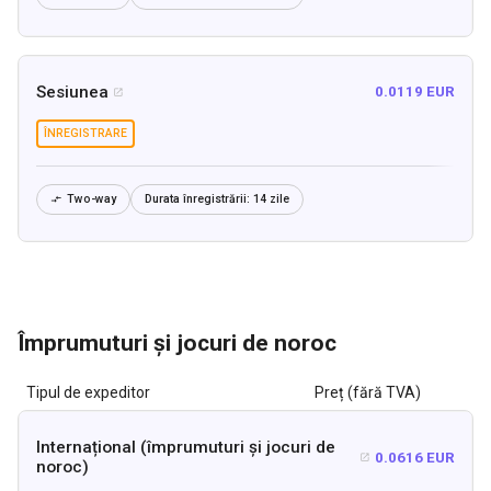
Sesiunea
0.0119 EUR

ÎNREGISTRARE
Two-way
Durata înregistrării:
14 zile

Împrumuturi și jocuri de noroc
Tipul de expeditor
Preț (fără TVA)
Internațional (împrumuturi și jocuri de
0.0616 EUR

noroc)