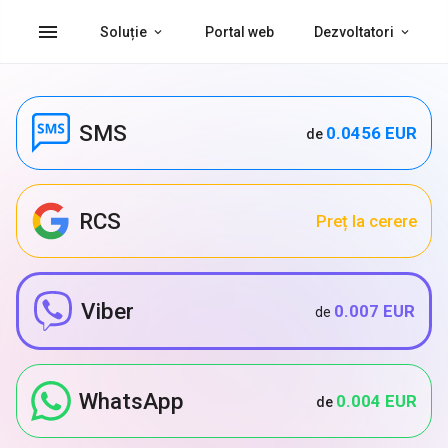
menu
Soluție
Portal web
Dezvoltatori
SMS
0.0456 EUR
de
RCS
Preț la cerere
Viber
0.007 EUR
de
WhatsApp
0.004 EUR
de