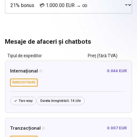
Mesaje de afaceri și chatbots
Tipul de expeditor
Preț (fără TVA)
Internațional
0.044 EUR

ÎNREGISTRARE
Two-way
Durata înregistrării:
14 zile

Tranzacțional
0.007 EUR
