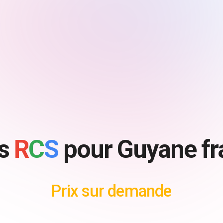
es
R
C
S
pour Guyane fr
Prix sur demande