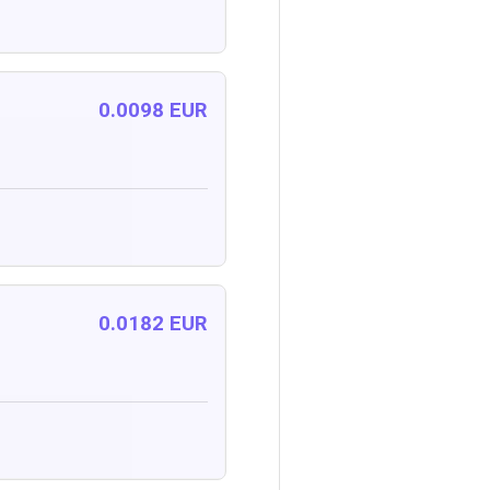
0.0098 EUR
0.0182 EUR