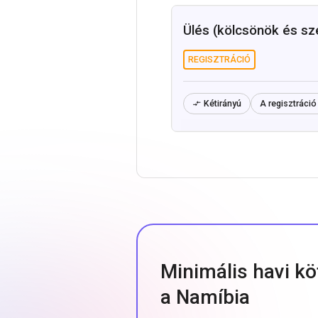
Ülés (kölcsönök és sz
REGISZTRÁCIÓ
Kétirányú
A regisztráció

Minimális havi kö
a Namíbia