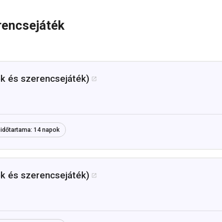
rencsejáték
k és szerencsejáték)

 időtartama:
14 napok
k és szerencsejáték)
