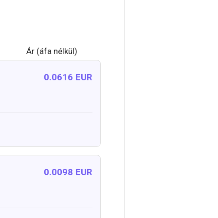
Ár (áfa nélkül)
0.0616 EUR
0.0098 EUR