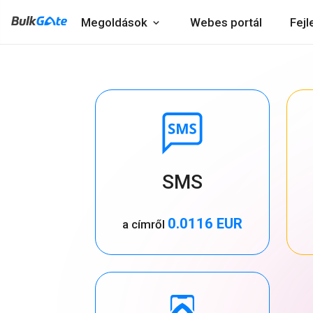
Megoldások
Webes portál
Fejl
SMS
0.0116 EUR
a címről