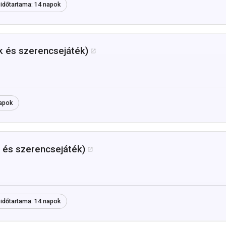
 időtartama:
14 napok
k és szerencsejáték)

apok
 és szerencsejáték)

 időtartama:
14 napok