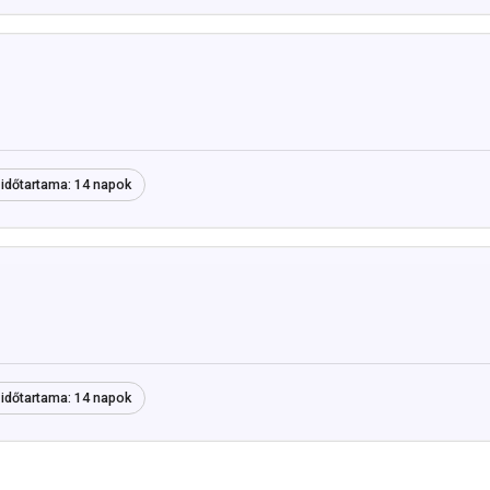
 időtartama:
14 napok
 időtartama:
14 napok