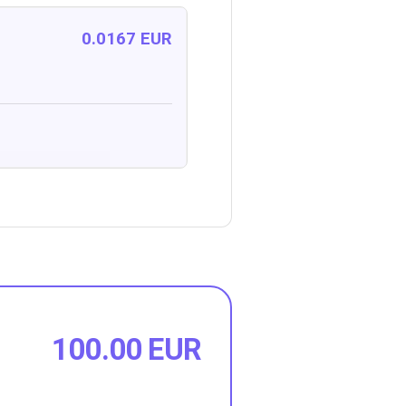
0.0167 EUR
100.00 EUR