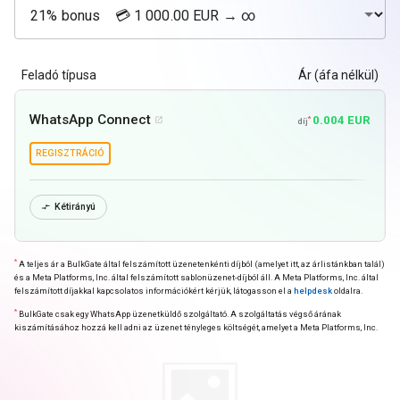
Feladó típusa
Ár (áfa nélkül)
WhatsApp Connect
0.004 EUR
*

díj
REGISZTRÁCIÓ
Kétirányú

*
A teljes ár a BulkGate által felszámított üzenetenkénti díjból (amelyet itt, az árlistánkban talál)
és a Meta Platforms, Inc. által felszámított sablonüzenet-díjból áll. A Meta Platforms, Inc. által
felszámított díjakkal kapcsolatos információkért kérjük, látogasson el a
helpdesk
oldalra.
*
BulkGate csak egy WhatsApp üzenetküldő szolgáltató. A szolgáltatás végső árának
kiszámításához hozzá kell adni az üzenet tényleges költségét, amelyet a Meta Platforms, Inc.