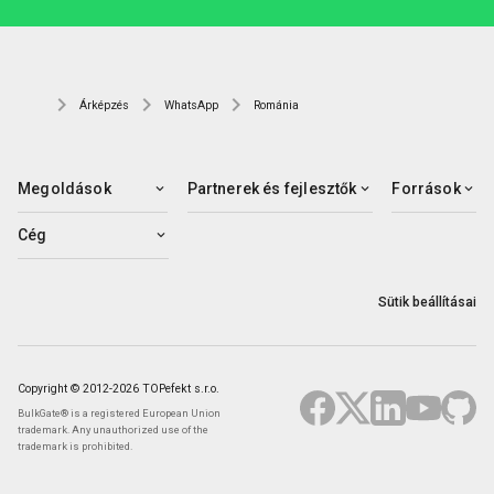
Árképzés
WhatsApp
Románia
Megoldások
Partnerek és fejlesztők
Források
Cég
Sütik beállításai
Copyright © 2012-2026 TOPefekt s.r.o.
BulkGate® is a registered European Union
trademark. Any unauthorized use of the
trademark is prohibited.