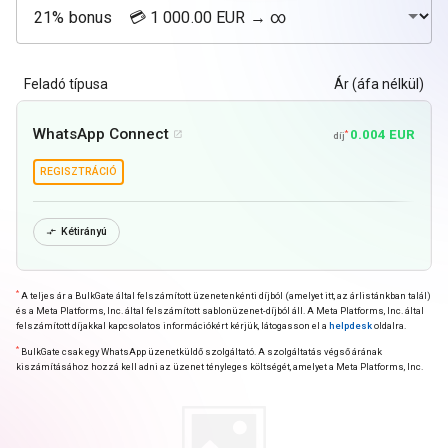
Feladó típusa
Ár (áfa nélkül)
WhatsApp Connect
0.004 EUR
*

díj
REGISZTRÁCIÓ
Kétirányú

*
A teljes ár a BulkGate által felszámított üzenetenkénti díjból (amelyet itt, az árlistánkban talál)
és a Meta Platforms, Inc. által felszámított sablonüzenet-díjból áll. A Meta Platforms, Inc. által
felszámított díjakkal kapcsolatos információkért kérjük, látogasson el a
helpdesk
oldalra.
*
BulkGate csak egy WhatsApp üzenetküldő szolgáltató. A szolgáltatás végső árának
kiszámításához hozzá kell adni az üzenet tényleges költségét, amelyet a Meta Platforms, Inc.