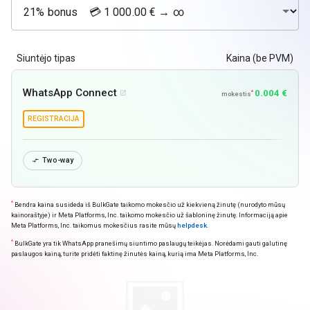
Siuntėjo tipas
Kaina (be PVM)
WhatsApp Connect
0.004 €
*

mokestis
REGISTRACIJA
Two-way

*
Bendra kaina susideda iš BulkGate taikomo mokesčio už kiekvieną žinutę (nurodyto mūsų
kainoraštyje) ir Meta Platforms, Inc. taikomo mokesčio už šabloninę žinutę. Informaciją apie
Meta Platforms, Inc. taikomus mokesčius rasite mūsų
helpdesk
.
*
BulkGate yra tik WhatsApp pranešimų siuntimo paslaugų teikėjas. Norėdami gauti galutinę
paslaugos kainą, turite pridėti faktinę žinutės kainą, kurią ima Meta Platforms, Inc.