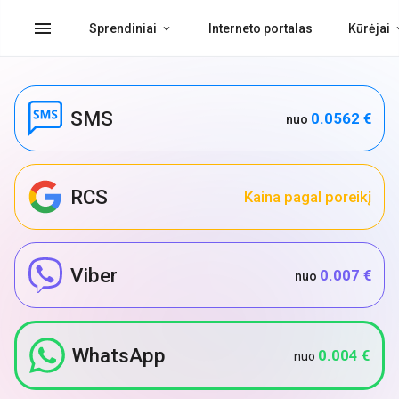
menu
Sprendiniai
Interneto portalas
Kūrėjai
SMS
0.0562 €
nuo
RCS
Kaina pagal poreikį
Viber
0.007 €
nuo
WhatsApp
0.004 €
nuo