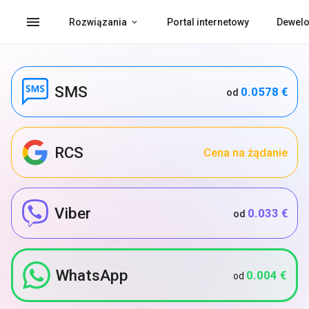
menu
Rozwiązania
Portal internetowy
Dewelo
SMS
0.0578 €
od
RCS
Cena na żądanie
Viber
0.033 €
od
WhatsApp
0.004 €
od