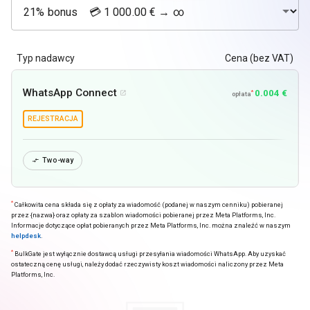
Typ nadawcy
Cena (bez VAT)
WhatsApp Connect
0.004 €
*

opłata
REJESTRACJA
Two-way

*
Całkowita cena składa się z opłaty za wiadomość (podanej w naszym cenniku) pobieranej
przez {nazwa} oraz opłaty za szablon wiadomości pobieranej przez Meta Platforms, Inc.
Informacje dotyczące opłat pobieranych przez Meta Platforms, Inc. można znaleźć w naszym
helpdesk
.
*
BulkGate jest wyłącznie dostawcą usługi przesyłania wiadomości WhatsApp. Aby uzyskać
ostateczną cenę usługi, należy dodać rzeczywisty koszt wiadomości naliczony przez Meta
Platforms, Inc.