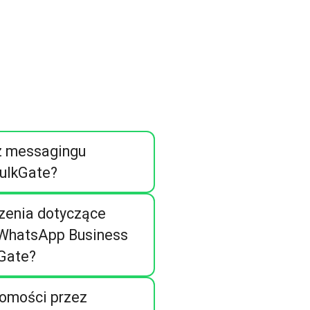
z messagingu
ulkGate?
czenia dotyczące
 WhatsApp Business
Gate?
domości przez