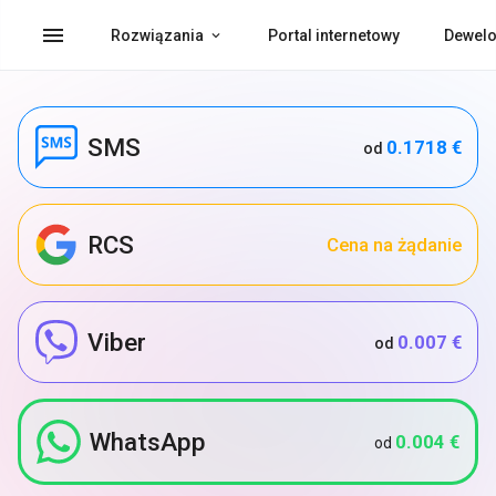
menu
Rozwiązania
Portal internetowy
Dewelo
SMS
0.1718 €
od
RCS
Cena na żądanie
Viber
0.007 €
od
WhatsApp
0.004 €
od