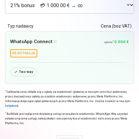
Typ nadawcy
Cena (bez VAT)
WhatsApp Connect
0.004 €
*

opłata
REJESTRACJA
Two-way

*
Całkowita cena składa się z opłaty za wiadomość (podanej w naszym cenniku) pobieranej
przez {nazwa} oraz opłaty za szablon wiadomości pobieranej przez Meta Platforms, Inc.
Informacje dotyczące opłat pobieranych przez Meta Platforms, Inc. można znaleźć w naszym
helpdesk
.
*
BulkGate jest wyłącznie dostawcą usługi przesyłania wiadomości WhatsApp. Aby uzyskać
ostateczną cenę usługi, należy dodać rzeczywisty koszt wiadomości naliczony przez Meta
Platforms, Inc.