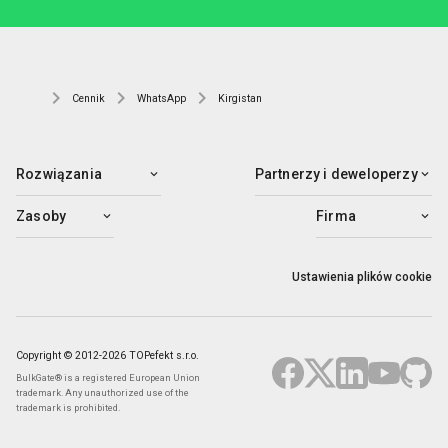
Cennik
WhatsApp
Kirgistan
Rozwiązania
Partnerzy i deweloperzy
Zasoby
Firma
Ustawienia plików cookie
Copyright © 2012-2026 TOPefekt s.r.o.
BulkGate® is a registered European Union
trademark. Any unauthorized use of the
trademark is prohibited.