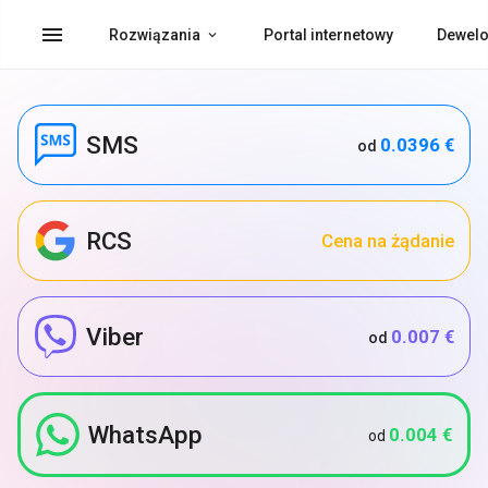
menu
Rozwiązania
Portal internetowy
Dewelo
SMS
0.0396 €
od
RCS
Cena na żądanie
Viber
0.007 €
od
WhatsApp
0.004 €
od