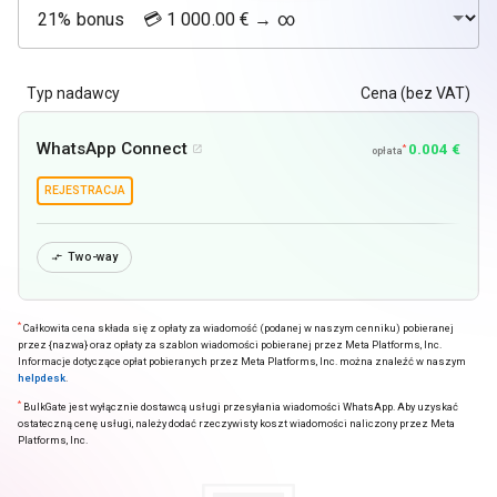
Typ nadawcy
Cena (bez VAT)
WhatsApp Connect
0.004 €
*

opłata
REJESTRACJA
Two-way

*
Całkowita cena składa się z opłaty za wiadomość (podanej w naszym cenniku) pobieranej
przez {nazwa} oraz opłaty za szablon wiadomości pobieranej przez Meta Platforms, Inc.
Informacje dotyczące opłat pobieranych przez Meta Platforms, Inc. można znaleźć w naszym
helpdesk
.
*
BulkGate jest wyłącznie dostawcą usługi przesyłania wiadomości WhatsApp. Aby uzyskać
ostateczną cenę usługi, należy dodać rzeczywisty koszt wiadomości naliczony przez Meta
Platforms, Inc.