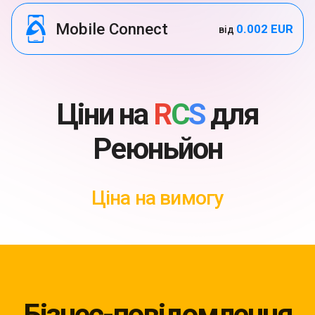
Mobile Connect
0.002 EUR
від
Ціни на
R
C
S
для
Реюньйон
Ціна на вимогу
Бізнес-повідомлення