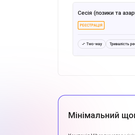
Сесія (позики та азарт
РЕЄСТРАЦІЯ
Two-way
Тривалість ре

Мінімальний щом