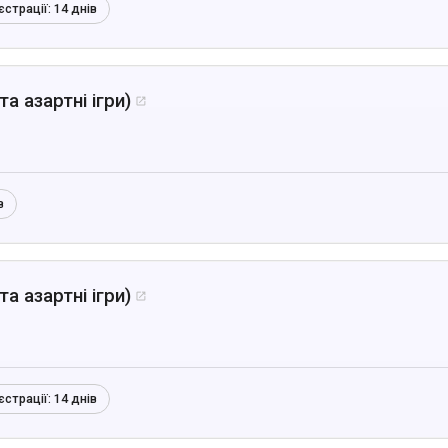
єстрації:
14 днів
а азартні ігри)

в
а азартні ігри)

єстрації:
14 днів