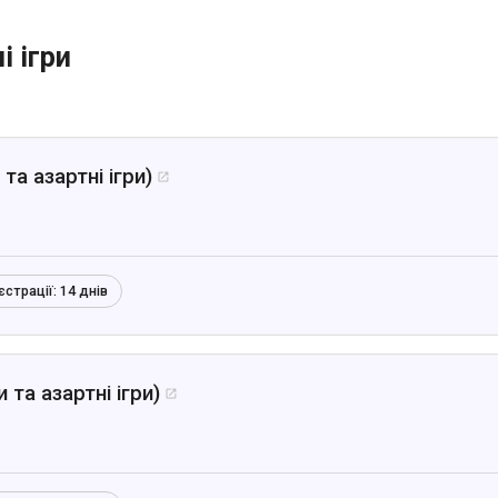
і ігри
та азартні ігри)

єстрації:
14 днів
 та азартні ігри)
