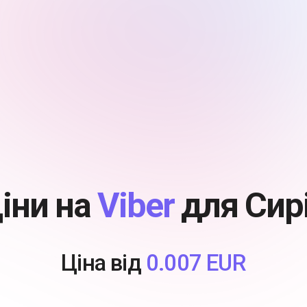
іни на
Viber
для Сир
Ціна від
0.007 EUR