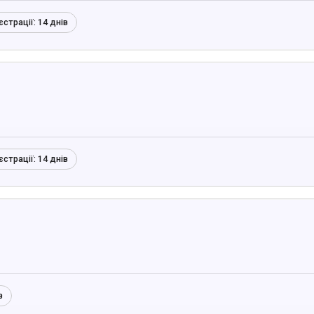
єстрації:
14 днів
єстрації:
14 днів
в