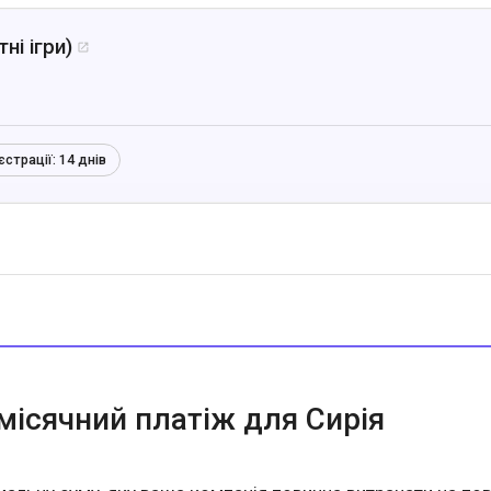
ні ігри)

єстрації:
14 днів
ісячний платіж для Сирія