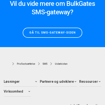
Vil du vide mere om BulkGates
SMS-gateway?
GÅ TIL SMS-GATEWAY-SIDEN
Prisfastsættelse
SMS
Usbekistan
Løsninger
Partnere og udviklere
Ressourcer
Virksomhed