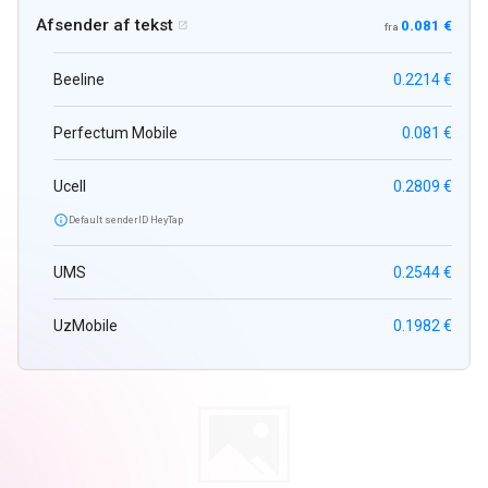
Afsender af tekst
0.081 €

fra
Beeline
0.2214 €
Perfectum Mobile
0.081 €
Ucell
0.2809 €

Default senderID HeyTap
UMS
0.2544 €
UzMobile
0.1982 €