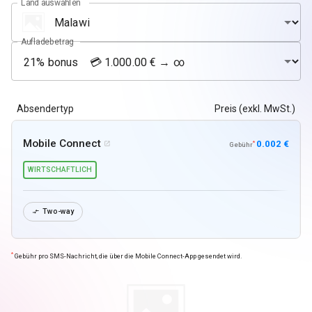
Land auswählen
Aufladebetrag
Absendertyp
Preis (exkl. MwSt.)
Mobile Connect
0.002 €
*

Gebühr
WIRTSCHAFTLICH
Two-way

*
Gebühr pro SMS-Nachricht, die über die Mobile Connect-App gesendet wird.