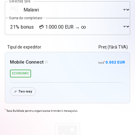
Selectați țara
Suma de completare
Tipul de expeditor
Preț (fără TVA)
Mobile Connect
0.002 EUR
*

taxă
ECONOMIC
Two-way

*
Taxa BulkGate pentru organizarea trimiterii mesajului.