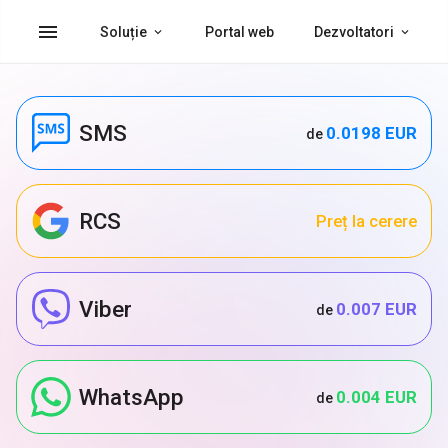
menu
Soluție
Portal web
Dezvoltatori
SMS
0.0198 EUR
de
RCS
Preț la cerere
Viber
0.007 EUR
de
WhatsApp
0.004 EUR
de