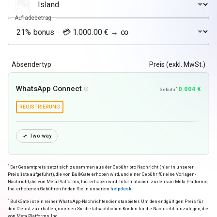
Aufladebetrag
Absendertyp
Preis (exkl. MwSt.)
WhatsApp Connect
0.004 €
*

Gebühr
REGISTRIERUNG
Two-way

*
Der Gesamtpreis setzt sich zusammen aus der Gebühr pro Nachricht (hier in unserer
Preisliste aufgeführt), die von BulkGate erhoben wird, und einer Gebühr für eine Vorlagen-
Nachricht, die von Meta Platforms, Inc. erhoben wird. Informationen zu den von Meta Platforms,
Inc. erhobenen Gebühren finden Sie in unserem
helpdesk
.
*
BulkGate ist ein reiner WhatsApp-Nachrichtendienstanbieter. Um den endgültigen Preis für
den Dienst zu erhalten, müssen Sie die tatsächlichen Kosten für die Nachricht hinzufügen, die
von Meta Platforms, Inc.