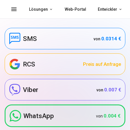
menu
Lösungen
Web-Portal
Entwickler
SMS
0.0314 €
von
RCS
Preis auf Anfrage
Viber
0.007 €
von
WhatsApp
0.004 €
von