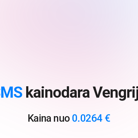
SMS
kainodara Vengri
Kaina nuo
0.0264 €