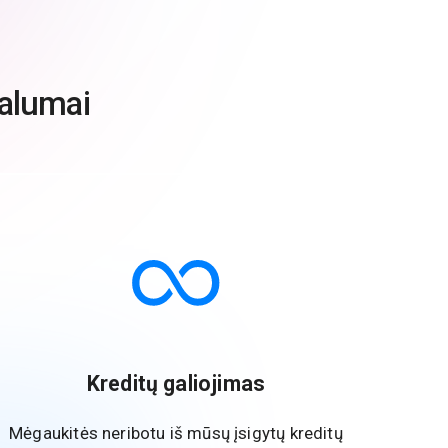
valumai
Kreditų galiojimas
Mėgaukitės neribotu iš mūsų įsigytų kreditų