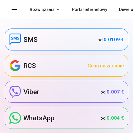
menu
Rozwiązania
Portal internetowy
Dewelo
SMS
0.0109 €
od
RCS
Cena na żądanie
Viber
0.007 €
od
WhatsApp
0.004 €
od