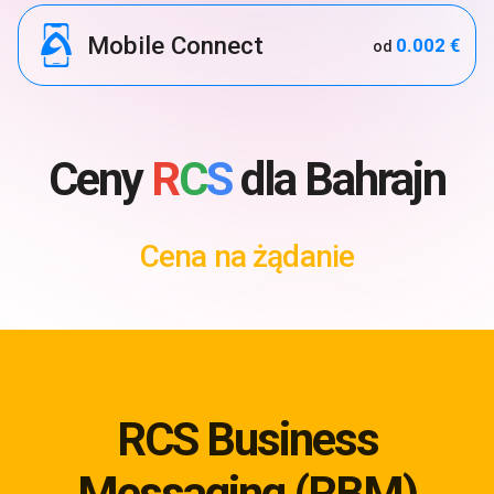
Mobile Connect
0.002 €
od
Ceny
R
C
S
dla Bahrajn
Cena na żądanie
RCS Business
Messaging (RBM)