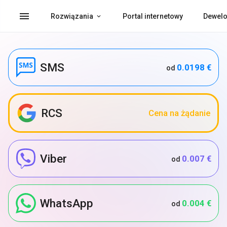
menu
Rozwiązania
Portal internetowy
Dewelo
SMS
0.0198 €
od
RCS
Cena na żądanie
Viber
0.007 €
od
WhatsApp
0.004 €
od