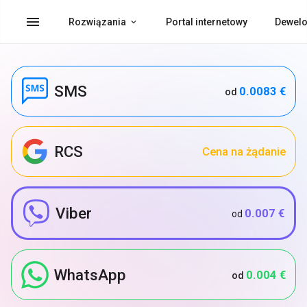
menu
Rozwiązania
Portal internetowy
Dewelo
SMS
0.0083 €
od
RCS
Cena na żądanie
Viber
0.007 €
od
WhatsApp
0.004 €
od