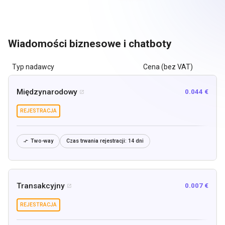
Wiadomości biznesowe i chatboty
Typ nadawcy
Cena (bez VAT)
Międzynarodowy
0.044 €

REJESTRACJA
Two-way
Czas trwania rejestracji:
14 dni

Transakcyjny
0.007 €

REJESTRACJA